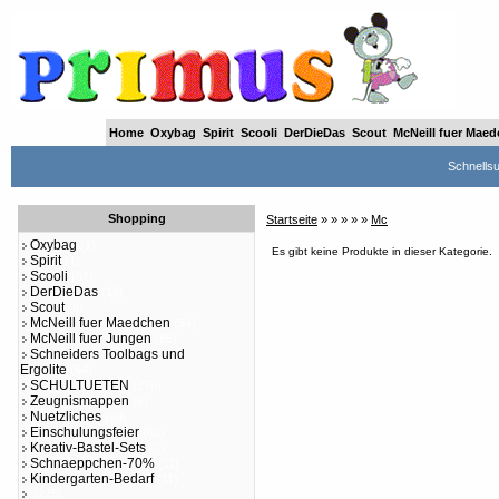
Home
Oxybag
Spirit
Scooli
DerDieDas
Scout
McNeill fuer Mae
Schnells
Shopping
Startseite
»
»
»
»
»
Mc
Oxybag
(1)
Es gibt keine Produkte in dieser Kategorie.
Spirit
(1)
Scooli
(51)
DerDieDas
(13)
Scout
(6)
McNeill fuer Maedchen
(54)
McNeill fuer Jungen
(85)
Schneiders Toolbags und
Ergolite
(54)
SCHULTUETEN
(278)
Zeugnismappen
(8)
Nuetzliches
(89)
Einschulungsfeier
(62)
Kreativ-Bastel-Sets
(7)
Schnaeppchen-70%
(11)
Kindergarten-Bedarf
(11)
(275)