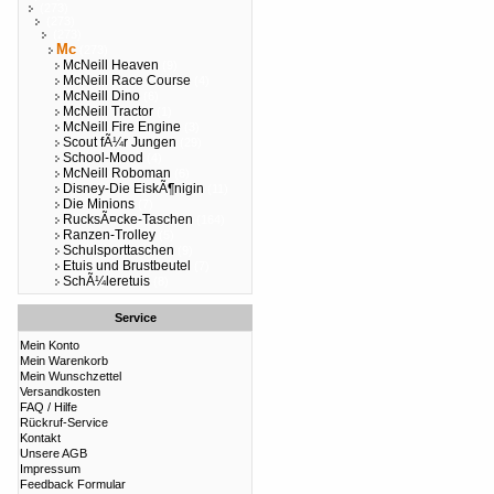
(273)
(273)
(273)
Mc
(273)
McNeill Heaven
(9)
McNeill Race Course
(4)
McNeill Dino
(6)
McNeill Tractor
(1)
McNeill Fire Engine
(3)
Scout fÃ¼r Jungen
(29)
School-Mood
(4)
McNeill Roboman
(6)
Disney-Die EiskÃ¶nigin
(11)
Die Minions
(7)
RucksÃ¤cke-Taschen
(164)
Ranzen-Trolley
(5)
Schulsporttaschen
(9)
Etuis und Brustbeutel
(7)
SchÃ¼leretuis
(8)
Service
Mein Konto
Mein Warenkorb
Mein Wunschzettel
Versandkosten
FAQ / Hilfe
Rückruf-Service
Kontakt
Unsere AGB
Impressum
Feedback Formular