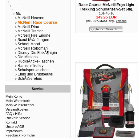
(273)
Race Course McNeill Ergo Light
(273)
Trekking Schulranzen-Set 6tlg.
(273)
Mc
101-45-10
(273)
149,95 EUR
McNeill Heaven
(9)
(inkl. 19% MwSt. zzgl.
Versand
)
McNeill Race Course
(4)
McNeill Dino
(6)
McNeill Tractor
(1)
McNeill Fire Engine
(3)
Scout fÃ¼r Jungen
(29)
School-Mood
(4)
McNeill Roboman
(6)
Disney-Die EiskÃ¶nigin
(11)
Die Minions
(7)
RucksÃ¤cke-Taschen
(164)
Ranzen-Trolley
(5)
Schulsporttaschen
(9)
Etuis und Brustbeutel
(7)
SchÃ¼leretuis
(8)
Service
Mein Konto
Mein Warenkorb
Mein Wunschzettel
Versandkosten
FAQ / Hilfe
Rückruf-Service
Kontakt
Unsere AGB
Impressum
Feedback Formular