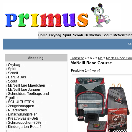
Home
Oxybag
Spirit
Scooli
DerDieDas
Scout
McNeill fue
Sc
Shopping
Startseite
»
»
»
»
»
Mc
»
McNeill Race Cou
McNeill Race Course
Oxybag
(1)
Spirit
(1)
Produkte 1 - 4 von 4
Scooli
(51)
DerDieDas
(13)
Scout
(6)
McNeill fuer Maedchen
(54)
McNeill fuer Jungen
(85)
Schneiders Toolbags und
Ergolite
(54)
SCHULTUETEN
(278)
Zeugnismappen
(8)
Nuetzliches
(89)
Einschulungsfeier
(62)
Kreativ-Bastel-Sets
(7)
Schnaeppchen-70%
(11)
Kindergarten-Bedarf
(11)
(275)