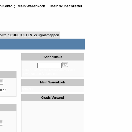
n Konto
Mein Warenkorb
Mein Wunschzettel
¦
¦
lite
SCHULTUETEN
Zeugnismappen
Schnellkauf
Geben Sie hier die Artikelnummer des
gewünschten Artikels ein.
Mein Warenkorb
Artikel: 0
ssen?
Gratis Versand