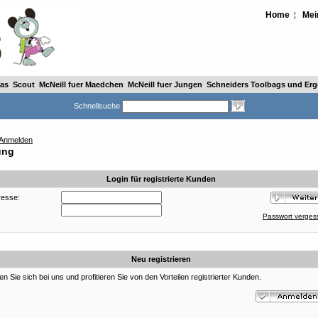
Home
Mei
¦
as
Scout
McNeill fuer Maedchen
McNeill fuer Jungen
Schneiders Toolbags und Ergo
Schnellsuche
Anmelden
ung
Login für registrierte Kunden
resse:
:
Passwort verge
Neu registrieren
en Sie sich bei uns und profitieren Sie von den Vorteilen registrierter Kunden.