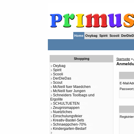
Home
Oxybag
Spirit
Scooli
DerDieD
Shopping
Startseite
»
Anmeld
Oxybag
(1)
Spirit
(1)
Scooli
(51)
DerDieDas
(13)
Scout
(6)
E-Mail Ad
McNeill fuer Maedchen
(54)
Passwort
McNeill fuer Jungen
(85)
Schneiders Toolbags und
Ergolite
(54)
SCHULTUETEN
(278)
Zeugnismappen
(8)
Nuetzliches
(89)
Einschulungsfeier
(62)
Registrier
Kreativ-Bastel-Sets
(7)
Schnaeppchen-70%
(11)
Kindergarten-Bedarf
(11)
(275)