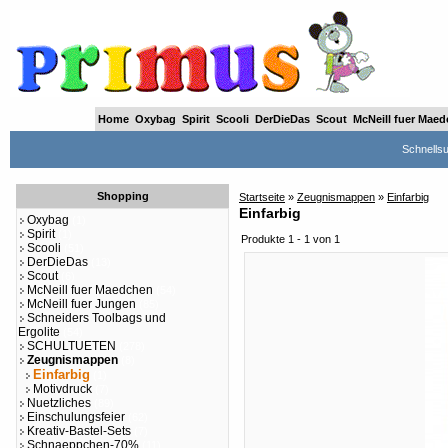
Home
Oxybag
Spirit
Scooli
DerDieDas
Scout
McNeill fuer Mae
Schnells
Shopping
Startseite
»
Zeugnismappen
»
Einfarbig
Einfarbig
Oxybag
(1)
Spirit
(1)
Produkte 1 - 1 von 1
Scooli
(51)
DerDieDas
(13)
Scout
(6)
McNeill fuer Maedchen
(54)
McNeill fuer Jungen
(85)
Schneiders Toolbags und
Ergolite
(54)
SCHULTUETEN
(278)
Zeugnismappen
(8)
Einfarbig
(1)
Motivdruck
(7)
Nuetzliches
(89)
Einschulungsfeier
(62)
Kreativ-Bastel-Sets
(7)
Schnaeppchen-70%
(11)