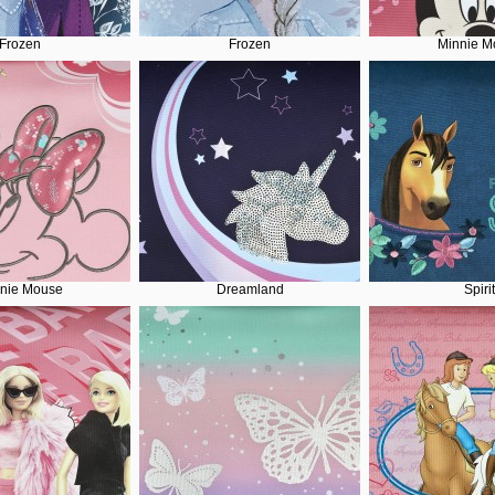
Frozen
Frozen
Minnie M
nie Mouse
Dreamland
Spirit