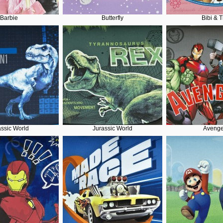
Barbie
Butterfly
Bibi & T
assic World
Jurassic World
Avenge