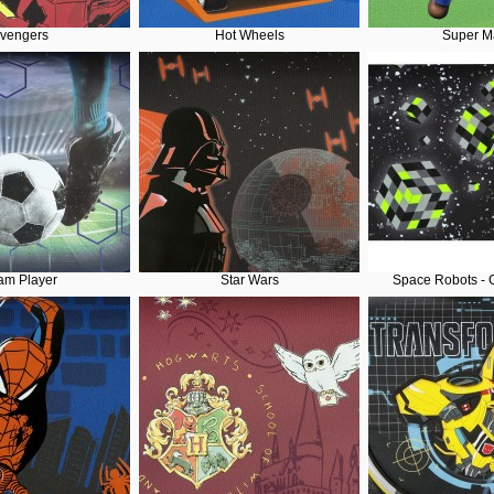
vengers
Hot Wheels
Super M
am Player
Star Wars
Space Robots - 