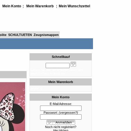
Mein Konto
Mein Warenkorb
Mein Wunschzettel
¦
¦
¦
lite
SCHULTUETEN
Zeugnismappen
Schnellkauf
Geben Sie hier die Artikelnummer des
gewünschten Artikels ein.
Mein Warenkorb
Artikel: 0
Mein Konto
E-Mail Adresse:
Passwort:
(vergessen?)
Noch nicht registriert?
Hier klicken