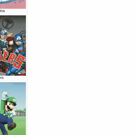
ina
rs