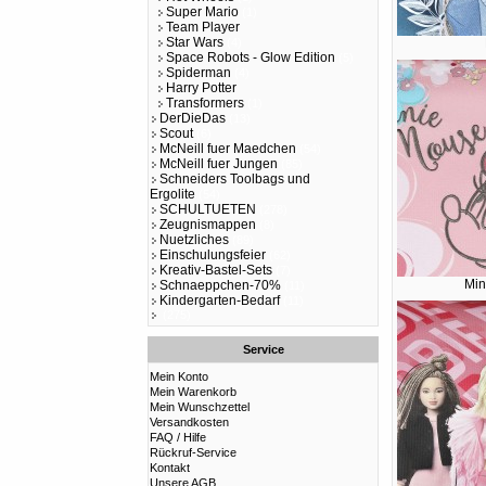
Super Mario
(1)
Team Player
Star Wars
(4)
Space Robots - Glow Edition
(5)
Spiderman
(4)
Harry Potter
Transformers
(1)
DerDieDas
(13)
Scout
(6)
McNeill fuer Maedchen
(54)
McNeill fuer Jungen
(85)
Schneiders Toolbags und
Ergolite
(54)
SCHULTUETEN
(278)
Zeugnismappen
(8)
Nuetzliches
(89)
Einschulungsfeier
(62)
Kreativ-Bastel-Sets
(7)
Min
Schnaeppchen-70%
(11)
Kindergarten-Bedarf
(11)
(275)
Service
Mein Konto
Mein Warenkorb
Mein Wunschzettel
Versandkosten
FAQ / Hilfe
Rückruf-Service
Kontakt
Unsere AGB