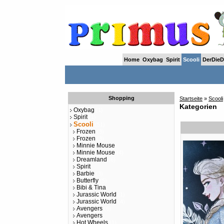
Home
Oxybag
Spirit
Scooli
DerDieD
Shopping
Startseite
»
Scooli
Kategorien
Oxybag
(1)
Spirit
(1)
Scooli
(51)
Frozen
(3)
Frozen
(3)
Minnie Mouse
Minnie Mouse
(4)
Dreamland
(6)
Spirit
Barbie
(3)
Butterfly
(5)
Bibi & Tina
Jurassic World
(1)
Jurassic World
(4)
Avengers
(6)
Avengers
Hot Wheels
(1)