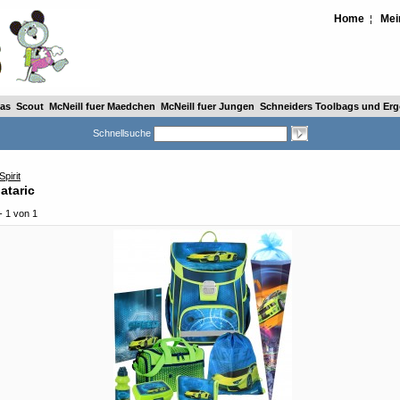
Home
Mei
¦
as
Scout
McNeill fuer Maedchen
McNeill fuer Jungen
Schneiders Toolbags und Ergo
Schnellsuche
Spirit
Gataric
- 1 von 1