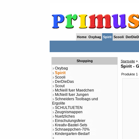
Home
Oxybag
Spirit
Scooli
DerDieD
Shopping
Startseite
»
Spirit - 
Oxybag
(1)
Spirit
(1)
Produkte 1 
Scooli
(51)
DerDieDas
(13)
Scout
(6)
McNeill fuer Maedchen
(54)
McNeill fuer Jungen
(85)
Schneiders Toolbags und
Ergolite
(54)
SCHULTUETEN
(278)
Zeugnismappen
(8)
Nuetzliches
(89)
Einschulungsfeier
(62)
Kreativ-Bastel-Sets
(7)
Schnaeppchen-70%
(11)
Kindergarten-Bedarf
(11)
(275)