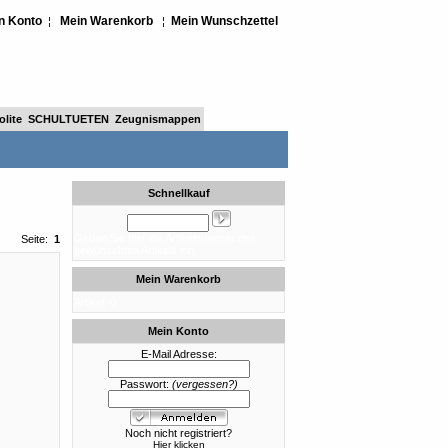
n Konto
Mein Warenkorb
Mein Wunschzettel
¦
¦
lite
SCHULTUETEN
Zeugnismappen
Schnellkauf
Geben Sie hier die Artikelnummer des
Seite:
1
gewünschten Artikels ein.
Mein Warenkorb
Artikel: 0
Mein Konto
E-Mail Adresse:
Passwort:
(vergessen?)
Noch nicht registriert?
Hier klicken