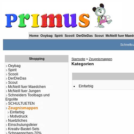
Home
Oxybag
Spirit
Scooli
DerDieDas
Scout
McNeill fuer Mae
Schnells
Shopping
Startseite
»
Zeugnismappen
Kategorien
Oxybag
(1)
Spirit
(1)
Scooli
(51)
DerDieDas
(13)
Scout
(6)
Einfarbig
McNeill fuer Maedchen
(54)
McNeill fuer Jungen
(85)
Schneiders Toolbags und
Ergolite
(54)
SCHULTUETEN
(278)
Zeugnismappen
(8)
Einfarbig
(1)
Motivdruck
(7)
Nuetzliches
(89)
Einschulungsfeier
(62)
Kreativ-Bastel-Sets
(7)
Schnaeppchen-70%
(11)