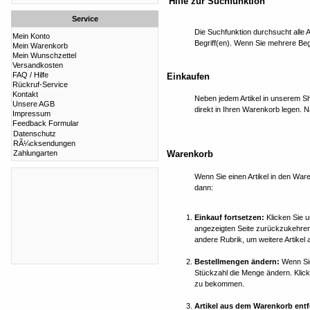
Hilfe zur Suchfunktion
Service
Die Suchfunktion durchsucht alle 
Mein Konto
Begriff(en). Wenn Sie mehrere Begr
Mein Warenkorb
Mein Wunschzettel
Versandkosten
FAQ / Hilfe
Einkaufen
Rückruf-Service
Kontakt
Neben jedem Artikel in unserem S
Unsere AGB
direkt in Ihren Warenkorb legen. N
Impressum
Feedback Formular
Datenschutz
RÃ¼cksendungen
Warenkorb
Zahlungarten
Wenn Sie einen Artikel in den War
dann:
Einkauf fortsetzen:
Klicken Sie u
angezeigten Seite zurückzukehren 
andere Rubrik, um weitere Artike
Bestellmengen ändern:
Wenn Sie
Stückzahl die Menge ändern. Klick
zu bekommen.
Artikel aus dem Warenkorb entf