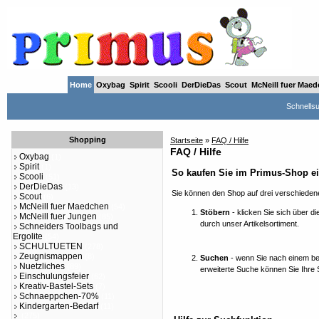
Home
Oxybag
Spirit
Scooli
DerDieDas
Scout
McNeill fuer Mae
Schnells
Shopping
Startseite
»
FAQ / Hilfe
FAQ / Hilfe
Oxybag
(1)
Spirit
(1)
So kaufen Sie im Primus-Shop e
Scooli
(51)
DerDieDas
(13)
Sie können den Shop auf drei verschieden
Scout
(6)
McNeill fuer Maedchen
(54)
Stöbern
- klicken Sie sich über di
McNeill fuer Jungen
(85)
durch unser Artikelsortiment.
Schneiders Toolbags und
Ergolite
(54)
SCHULTUETEN
(278)
Zeugnismappen
(8)
Suchen
- wenn Sie nach einem be
Nuetzliches
(89)
erweiterte Suche können Sie Ihre
Einschulungsfeier
(62)
Kreativ-Bastel-Sets
(7)
Schnaeppchen-70%
(11)
Kindergarten-Bedarf
(11)
(275)