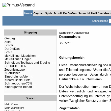
Home
Oxybag
Spirit
Scooli
DerDieDas
Scout
McNeill fuer Mae
Schnellsuche
Shopping
Startseite
»
Datenschutz
Datenschutz
Oxybag
(1)
Spirit
(1)
25.05.2018
Scooli
(51)
DerDieDas
(13)
Scout
(6)
McNeill fuer Maedchen
(54)
Geltungsbereich
McNeill fuer Jungen
(85)
Schneiders Toolbags und Ergolite
(54)
Diese DatenschutzerklÃ¤rung soll
SCHULTUETEN
(278)
Zeugnismappen
und Telemediengesetz Ã¼ber die A
(8)
Nuetzliches
(89)
personenbezogener Daten durch d
Einschulungsfeier
(62)
Partuschke & Co. informieren.
Kreativ-Bastel-Sets
(7)
Schnaeppchen-70%
(11)
Der Websitebetreiber nimmt Ihren 
Kindergarten-Bedarf
(11)
(275)
Daten vertraulich und entsprech
DatenÃ¼bertragung im Internet gr
Service
vollumfÃ¤nglicher Schutz vor dem Zug
Mein Konto
Mein Warenkorb
Zugriffsdaten