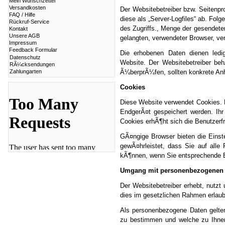
Mein Wunschzettel
Versandkosten
Der Websitebetreiber bzw. Seitenpro
FAQ / Hilfe
diese als „Server-Logfiles“ ab. Fol
Rückruf-Service
des Zugriffs., Menge der gesendeten
Kontakt
Unsere AGB
gelangten, verwendeter Browser, v
Impressum
Feedback Formular
Die erhobenen Daten dienen ledig
Datenschutz
Website. Der Websitebetreiber behÃ
RÃ¼cksendungen
Zahlungarten
Ã¼berprÃ¼fen, sollten konkrete Anh
Cookies
Diese Website verwendet Cookies. D
EndgerÃ¤t gespeichert werden. Ihr
Cookies erhÃ¶ht sich die Benutzerfr
GÃ¤ngige Browser bieten die Einste
gewÃ¤hrleistet, dass Sie auf alle
kÃ¶nnen, wenn Sie entsprechende 
Umgang mit personenbezogenen 
Der Websitebetreiber erhebt, nutzt
dies im gesetzlichen Rahmen erlaubt
Als personenbezogene Daten gelten
zu bestimmen und welche zu Ihnen