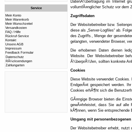
DatenÃ¼bertragung im Internet gr
vollumfÃ¤nglicher Schutz vor dem Zug
Service
Mein Konto
Zugriffsdaten
Mein Warenkorb
Mein Wunschzettel
Der Websitebetreiber bzw. Seitenpro
Versandkosten
diese als „Server-Logfiles“ ab. Fol
FAQ / Hilfe
des Zugriffs., Menge der gesendeten
Rückruf-Service
Kontakt
gelangten, verwendeter Browser, v
Unsere AGB
Impressum
Die erhobenen Daten dienen ledig
Feedback Formular
Website. Der Websitebetreiber behÃ
Datenschutz
RÃ¼cksendungen
Ã¼berprÃ¼fen, sollten konkrete Anh
Zahlungarten
Cookies
Diese Website verwendet Cookies. D
EndgerÃ¤t gespeichert werden. Ihr
Cookies erhÃ¶ht sich die Benutzerfr
GÃ¤ngige Browser bieten die Einste
gewÃ¤hrleistet, dass Sie auf alle
kÃ¶nnen, wenn Sie entsprechende 
Umgang mit personenbezogenen 
Der Websitebetreiber erhebt, nutzt