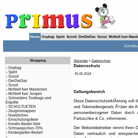
Home
Oxybag
Spirit
Scooli
DerDieDas
Scout
McNeill fuer Mae
Schnells
Shopping
Startseite
»
Datenschutz
Datenschutz
Oxybag
(1)
Spirit
(1)
25.05.2018
Scooli
(51)
DerDieDas
(13)
Scout
(6)
McNeill fuer Maedchen
(54)
Geltungsbereich
McNeill fuer Jungen
(85)
Schneiders Toolbags und
Diese DatenschutzerklÃ¤rung soll
Ergolite
(54)
SCHULTUETEN
und Telemediengesetz Ã¼ber die A
(278)
Zeugnismappen
(8)
personenbezogener Daten durch d
Nuetzliches
(89)
Partuschke & Co. informieren.
Einschulungsfeier
(62)
Kreativ-Bastel-Sets
(7)
Der Websitebetreiber nimmt Ihren 
Schnaeppchen-70%
(11)
Kindergarten-Bedarf
(11)
Daten vertraulich und entsprech
(275)