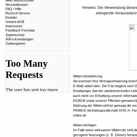
Mein Wunschzettel
Versandkosten
Hinweis: Die Verwendung dieses
FAQ / Hilfe
zwingende Voraussetzun
Rückruf-Service
Kontakt
Unsere AGB
Impressum
Feedback Formular
Datenschutz
RÃ¼cksendungen
Zahlungarten
Widerrufsbelehrung
Sie koennen Ihre Vertragserklaerung inner
E-Mail) widerrufen. Die Frist beginnt nach 
Empfaenger (bei der wiederkehrenden Liefer
auch nicht vor Erfuellung unserer Informati
EGBGB sowie unserer Pflichten gemaess§ 3
Wahrung der Widerrufsfrist genuegt die rec
PRIMUS Vertriebsgesellschaft OHG H. Par
online.de
Widerrufsfolgen
Im Falle eines wirksamen Widerrufs sind 
gezogene Nutzungen (z. B. Zinsen) herau