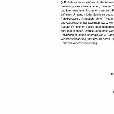
(z.B. Gebrauchsvorteile) nicht oder teilw
beziehungsweise herausgeben, muessen Sie
und fuer gezogene Nutzungen muessen Sie 
auf einen Umgang mit der Sache zurueckzuf
Funktionsweise hinausgeht. Unter "Pruefu
und Ausprobieren der jeweiligen Ware, wie 
Kaeufer im Rahmen seines Rueckgaberecht
zurueckzusenden. Unfreie Sendungen werd
Zahlungen muessen innerhalb von 30 Tagen e
Widerrufserklaerung, fuer uns mit deren E
Ende der Widerrufsbelehrung
Ko