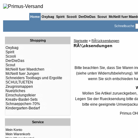
Home
Oxybag
Spirit
Scooli
DerDieDas
Scout
McNeill fuer Mae
Schnellsuche
Shopping
Startseite
»
RÃ¼cksendungen
RÃ¼cksendungen
Oxybag
(1)
Spirit
(1)
Scooli
(51)
DerDieDas
(13)
Scout
(6)
Bitte beachten Sie, dass Sie Waren 
McNeill fuer Maedchen
(54)
(siehe unten Widerrufsbelehrung). Wi
McNeill fuer Jungen
(85)
Schneiders Toolbags und Ergolite
(54)
wenn Sie sich entschieden ha
SCHULTUETEN
(278)
Zeugnismappen
(8)
W
Nuetzliches
(89)
Wollen Sie Artikel zurueckgeben, 
Einschulungsfeier
(62)
Legen Sie der Ruecksendung bitte da
Kreativ-Bastel-Sets
(7)
Schnaeppchen-70%
(11)
bitte eine geeignete Umverpacku
Kindergarten-Bedarf
(11)
(275)
Primus OH
Service
Mein Konto
Mein Warenkorb