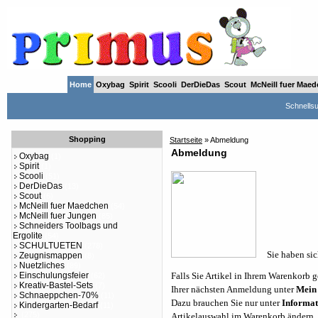
Home
Oxybag
Spirit
Scooli
DerDieDas
Scout
McNeill fuer Mae
Schnells
Shopping
Startseite
» Abmeldung
Abmeldung
Oxybag
(1)
Spirit
(1)
Scooli
(51)
DerDieDas
(13)
Scout
(6)
McNeill fuer Maedchen
(54)
McNeill fuer Jungen
(85)
Schneiders Toolbags und
Ergolite
(54)
SCHULTUETEN
(278)
Sie haben sich
Zeugnismappen
(8)
Nuetzliches
(89)
Einschulungsfeier
Falls Sie Artikel in Ihrem Warenkorb 
(62)
Kreativ-Bastel-Sets
(7)
Ihrer nächsten Anmeldung unter
Mein
Schnaeppchen-70%
(11)
Dazu brauchen Sie nur unter
Informat
Kindergarten-Bedarf
(11)
(275)
Artikelauswahl im Warenkorb ändern, 