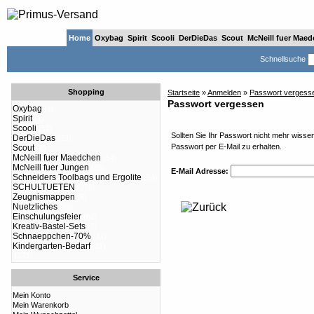
Home
Oxybag
Spirit
Scooli
DerDieDas
Scout
McNeill fuer Mae
Schnellsuche
Shopping
Startseite
»
Anmelden
»
Passwort vergess
Passwort vergessen
Oxybag
(1)
Spirit
(1)
Scooli
(51)
Sollten Sie Ihr Passwort nicht mehr wisse
DerDieDas
(13)
Passwort per E-Mail zu erhalten.
Scout
(6)
McNeill fuer Maedchen
(54)
McNeill fuer Jungen
(85)
E-Mail Adresse:
Schneiders Toolbags und Ergolite
(54)
SCHULTUETEN
(278)
Zeugnismappen
(8)
Nuetzliches
(89)
Einschulungsfeier
(62)
Kreativ-Bastel-Sets
(7)
Schnaeppchen-70%
(11)
Kindergarten-Bedarf
(11)
(275)
Service
Mein Konto
Mein Warenkorb