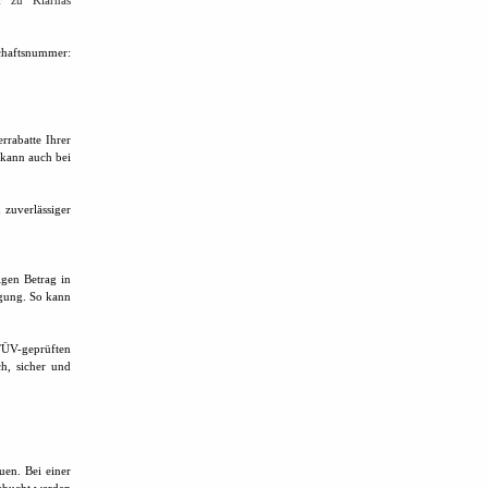
r zu Klarnas
haftsnummer:
rrabatte Ihrer
 kann auch bei
 zuverlässiger
.
igen Betrag in
igung. So kann
TÜV-geprüften
ch, sicher und
uen. Bei einer