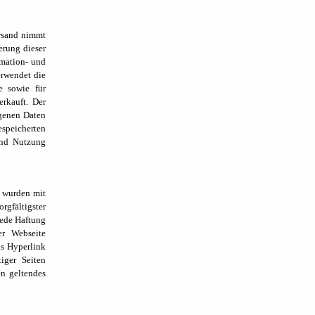
ersand nimmt
erung dieser
rmation- und
erwendet die
e sowie für
rkauft. Der
genen Daten
espeicherten
und Nutzung
, wurden mit
rgfältigster
jede Haftung
er Webseite
ls Hyperlink
iger Seiten
n geltendes