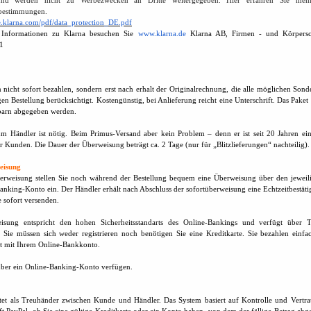
und werden nicht zu Werbezwecken an Dritte weitergegeben. Hier erfahren Sie meh
bestimmungen.
ne.klarna.com/pdf/data_protection_DE.pdf
e Informationen zu Klarna besuchen Sie
www.klarna.de
Klarna AB, Firmen - und Körpersc
1
 nicht sofort bezahlen, sondern erst nach erhalt der Originalrechnung, die alle möglichen Sonde
gen Bestellung berücksichtigt. Kostengünstig, bei Anlieferung reicht eine Unterschrift. Das Paket
arn abgegeben werden.
m Händler ist nötig. Beim Primus-Versand aber kein Problem – denn er ist seit 20 Jahren ein
er Kunden. Die Dauer der Überweisung beträgt ca. 2 Tage (nur für „Blitzlieferungen“ nachteilig)
eisung
berweisung stellen Sie noch während der Bestellung bequem eine Überweisung über den jeweil
anking-Konto ein. Der Händler erhält nach Abschluss der sofortüberweisung eine Echtzeitbestät
 sofort versenden.
eisung entspricht den hohen Sicherheitsstandarts des Online-Bankings und verfügt über 
 Sie müssen sich weder registrieren noch benötigen Sie eine Kreditkarte. Sie bezahlen einfa
kt mit Ihrem Online-Bankkonto.
über ein Online-Banking-Konto verfügen.
itet als Treuhänder zwischen Kunde und Händler. Das System basiert auf Kontrolle und Vertra