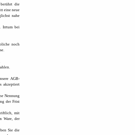
berührt die
tt eine neue
lichst nahe
 Irrtum bei
rbliche noch
se.
.
ahlen.
unsere AGB-
 akzeptiert
ohne Nennung
ng der Frist
ftlich, mit
n Ware, der
eben Sie die