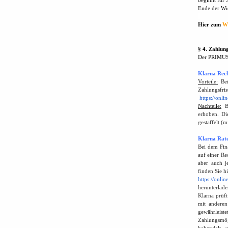
beginnt für 
Ende der Wi
Hier zum
W
§ 4. Zahlun
Der PRIMUS-
Klarna Re
Vorteile:
Bei
Zahlungsfri
https://on
Nachteile:
B
erhoben. Di
gestaffelt (
Klarna Rat
Bei dem Fin
auf einer R
aber auch j
finden Sie hi
https://onl
herunterlad
Klarna prüf
mit anderen
gewährleist
Zahlungsmö