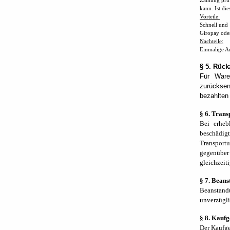
Zahlung prüf
kann. Ist di
Vorteile:
Schnell und 
Giropay oder
Nachteile:
Einmalige An
§ 5. Rüc
Für Ware
zurücks
bezahlten
§ 6. Tran
Bei erheb
beschädigt
Transportu
gegenüber
gleichze
§ 7. Bean
Beanstand
unverzügli
§ 8. Kauf
Der Kaufge