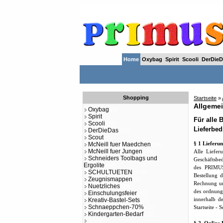
Home
Oxybag
Spirit
Scooli
DerDieD
Shopping
Startseite
»
Allgeme
Oxybag
(1)
Spirit
(1)
Für alle 
Scooli
(51)
Lieferbe
DerDieDas
(13)
Scout
(6)
§ 1 Lieferu
McNeill fuer Maedchen
(54)
McNeill fuer Jungen
(85)
Alle Liefer
Schneiders Toolbags und
Geschäftsbe
Ergolite
(54)
des PRIMUS-
SCHULTUETEN
(278)
Bestellung 
Zeugnismappen
(8)
Rechnung un
Nuetzliches
(89)
des ordnung
Einschulungsfeier
(62)
innerhalb d
Kreativ-Bastel-Sets
(7)
Schnaeppchen-70%
(11)
Startseite -
Kindergarten-Bedarf
(11)
(275)