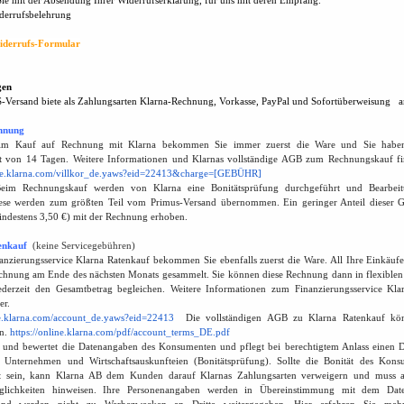
Sie mit der Absendung Ihrer Widerrufserklärung, für uns mit deren Empfang.
derrufsbelehrung
iderrufs-Formular
gen
Versand biete als Zahlungsarten Klarna-Rechnung, Vorkasse, PayPal und Sofortüberweisung a
chnung
m Kauf auf Rechnung mit Klarna bekommen Sie immer zuerst die Ware und Sie habe
st von 14 Tagen. Weitere Informationen und Klarnas vollständige AGB zum Rechnungskauf fin
line.klarna.com/villkor_de.yaws?eid=22413&charge=[GEBÜHR]
eim Rechnungskauf werden von Klarna eine Bonitätsprüfung durchgeführt und Bearbeit
ese werden zum größten Teil vom Primus-Versand übernommen. Ein geringer Anteil dieser 
mindestens 3,50 €) mit der Rechnung erhoben.
enkauf
(
keine Servicegebühren)
anzierungsservice Klarna Ratenkauf bekommen Sie ebenfalls zuerst die Ware. All Ihre Einkäu
echnung am Ende des nächsten Monats gesammelt. Sie können diese Rechnung dann in flexiblen
ederzeit den Gesamtbetrag begleichen. Weitere Informationen zum Finanzierungsservice Kla
er.
ine.klarna.com/account_de.yaws?eid=22413
Die vollständigen AGB zu Klarna Ratenkauf kön
en.
https://online.klarna.com/pdf/account_terms_DE.pdf
t und bewertet die Datenangaben des Konsumenten und pflegt bei berechtigtem Anlass einen D
 Unternehmen und Wirtschaftsauskunfteien (Bonitätsprüfung). Sollte die Bonität des Kons
et sein, kann Klarna AB dem Kunden darauf Klarnas Zahlungsarten verweigern und muss au
glichkeiten hinweisen. Ihre Personenangaben werden in Übereinstimmung mit dem Daten