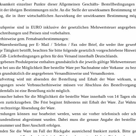
ksamkeit einzelner Punkte dieser Allgemeinen Geschäfts- Bestellbedingungen 
t der übrigen Bestimmungen nicht. An die Stelle der unwirksamen Bestimmung tri
g, die in ihrer wirtschaftlichen Auswirkung der unwirksamen Bestimmung mög
aufspreise sind in EURO inklusive der gesetzlichen Mehrwertsteuer angegeben.
chreibungen und Preisen sind vorbehalten.
erhinweise gem. Fernabsatzbestimmungen:
Warenbestellung per E- Mail / Telefon / Fax oder Brief, die weder ihre gewe
ge Tätigkeit betrifft, beachten Sie bitte folgende gesetzlich vorgeschriebene Hinwei
AGB- Lieferbedingungen gelten für den Versand innerhalb Deutschlands.
egebenen Produktpreise enthalten grundsätzlich die jeweils gültige Mehrwertsteuer
en bei uns die Möglichkeit Ihre bestellte Ware per Nachnahme oder Vorkasse zu bez
en grundsätzlich die angegebenen Versandhinweise und Versandkosten.
ufvertrag wird mit absenden der Bestellung und Erhalt der Ware wirksam, 
ingungen sowie Verbraucherhinweise müssen vor Abschluss des Bestellvorgangs
dernfalls ist eine Bestellung nicht möglich.
braucher haben Sie die Möglichkeit die bestellte Ware innerhalb von 14 Tagen 
n zurückzugeben. Die Frist beginnt frühestens mit Erhalt der Ware. Zur Wahru
 rechtzeitige Absendung der Ware.
ndungen können nur bearbeitet werden, wenn sie vorher telefonisch oder schri
undendienst abgestimmt wurden. Dabei muss die genaue Angabe der bestellte
ummer und Ihrer Anschrift erfolgen.
enden Sie die Ware im Fall der Rückgabe ausreichend frankiert zurück. Bitte g