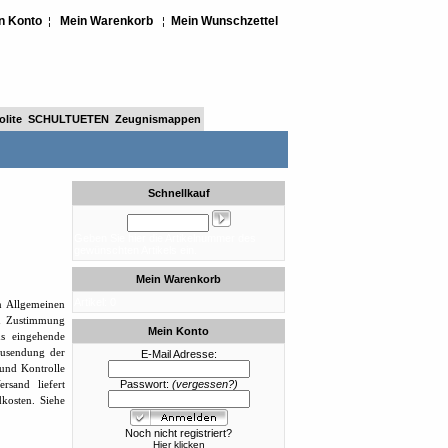
n Konto
Mein Warenkorb
Mein Wunschzettel
¦
¦
lite
SCHULTUETEN
Zeugnismappen
Schnellkauf
Geben Sie hier die Artikelnummer des
gewünschten Artikels ein.
Mein Warenkorb
Artikel: 0
n Allgemeinen
en Zustimmung
Mein Konto
ns eingehende
Zusendung der
E-Mail Adresse:
und Kontrolle
ersand liefert
Passwort:
(vergessen?)
kosten. Siehe
Noch nicht registriert?
Hier klicken