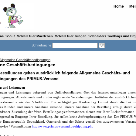
Home
Mei
¦
as
Scout
McNeill fuer Maedchen
McNeill fuer Jungen
Schneiders Toolbags und Ergo
Schnellsuche
Allgemeine Geschäftsbedingungen
ine Geschäftsbedingungen
Bestellungen gelten ausdrücklich folgende Allgemeine Geschäfts- und
dingungen des PRIMUS-Versand
:
ng und Leistungen
ungen und Leistungen aufgrund von Onlinebestellungen über das Internet unterliegen diese
dingungen. Abweichende und / oder ergänzende Vereinbarungen bedürfen der ausdrücklich
Versand sowie der Schriftform. Ein rechtsgültiger Kaufvertrag kommt durch die bei u
des Kunden und unsere Annahme zustande. Unsere Annahme der Bestellung erfolgt durch 
d/oder Zusendung der Ware. Bestelleingangsinformationen dienen nur Ihrer Rückinformation 
sgemäßen Eingangs Ihrer Bestellung. Sie stellen keine Auftragsbestätigung dar. Der PRIMUS-V
er Bundesrepublik Deutschland, Österreich und der Scheiz gemäß den ausgewiesenen Versand
 Service / Versandkosten
http://www.primus-versand.de/shipping.php