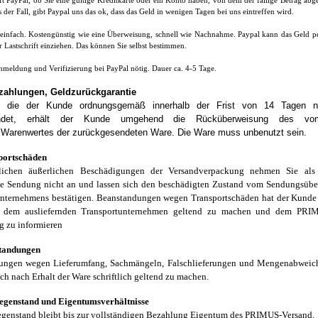
t PayPal, ob Sie eine gültige Kreditkarte oder ein Konto haben, von dem der fällige Betrag ab
es der Fall, gibt Paypal uns das ok, dass das Geld in wenigen Tagen bei uns eintreffen wird.
einfach. Kostengünstig wie eine Überweisung, schnell wie Nachnahme. Paypal kann das Geld pe
 Lastschrift einziehen. Das können Sie selbst bestimmen.
meldung und Verifizierung bei PayPal nötig. Dauer ca. 4-5 Tage.
kzahlungen, Geldzurückgarantie
 die der Kunde ordnungsgemäß innerhalb der Frist von 14 Tagen n
endet, erhält der Kunde umgehend die Rücküberweisung des v
 Warenwertes der zurückgesendeten Ware. Die Ware muss unbenutzt sein.
sportschäden
lichen äußerlichen Beschädigungen der Versandverpackung nehmen Sie al
e Sendung nicht an und lassen sich den beschädigten Zustand vom Sendungsübe
nternehmens bestätigen. Beanstandungen wegen Transportschäden hat der Kunde
 dem ausliefernden Transportunternehmen geltend zu machen und dem PRI
itig zu informieren
standungen
ungen wegen Lieferumfang, Sachmängeln, Falschlieferungen und Mengenabweic
ch nach Erhalt der Ware schriftlich geltend zu machen.
gegenstand und Eigentumsverhältnisse
genstand bleibt bis zur vollständigen Bezahlung Eigentum des PRIMUS-Versand.