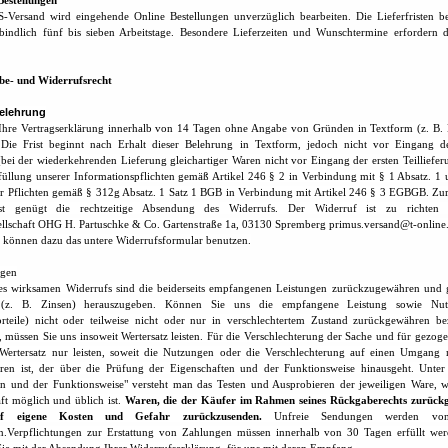
Bestellungen
Versand wird eingehende Online Bestellungen unverzüglich bearbeiten. Die Lieferfristen be
bindlich fünf bis sieben Arbeitstage. Besondere Lieferzeiten und Wunschtermine erfordern di
be- und Widerrufsrecht
elehrung
Ihre Vertragserklärung innerhalb von 14 Tagen ohne Angabe von Gründen in Textform (z. B. B
 Die Frist beginnt nach Erhalt dieser Belehrung in Textform, jedoch nicht vor Eingang 
ei der wiederkehrenden Lieferung gleichartiger Waren nicht vor Eingang der ersten Teilliefe
rfüllung unserer Informationspflichten gemäß Artikel 246 § 2 in Verbindung mit § 1 Absatz.
er Pflichten gemäß § 312g Absatz. 1 Satz 1 BGB in Verbindung mit Artikel 246 § 3 EGBGB. Zu
rist genügt die rechtzeitige Absendung des Widerrufs. Der Widerruf ist zu richte
sellschaft OHG H. Partuschke & Co. Gartenstraße 1a, 03130 Spremberg primus.versand@t-onlin
e können dazu das untere Widerrufsformular benutzen.
lgen
nes wirksamen Widerrufs sind die beiderseits empfangenen Leistungen zurückzugewähren und 
(z. B. Zinsen) herauszugeben. Können Sie uns die empfangene Leistung sowie Nut
rteile) nicht oder teilweise nicht oder nur in verschlechtertem Zustand zurückgewähren be
 müssen Sie uns insoweit Wertersatz leisten. Für die Verschlechterung der Sache und für gezo
Wertersatz nur leisten, soweit die Nutzungen oder die Verschlechterung auf einen Umgang 
ren ist, der über die Prüfung der Eigenschaften und der Funktionsweise hinausgeht. Unter
en und der Funktionsweise" versteht man das Testen und Ausprobieren der jeweiligen Ware, w
ft möglich und üblich ist.
Waren, die der Käufer im Rahmen seines Rückgaberechts zurückg
f eigene Kosten und Gefahr zurückzusenden.
Unfreie Sendungen werden von
Verpflichtungen zur Erstattung von Zahlungen müssen innerhalb von 30 Tagen erfüllt werd