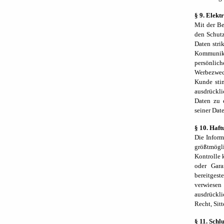
§ 9. Elekt
Mit der Be
den Schutz
Daten stri
Kommunikat
persönlic
Werbezwec
Kunde sti
ausdrückli
Daten zu 
seiner Dat
§ 10. Haft
Die Inform
größtmögli
Kontrolle 
oder Gara
bereitgest
verwiesen
ausdrückl
Recht, Sit
§ 11. Sch