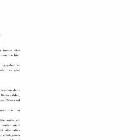
n.
n immer eine
den Sie hier.
ungsgebühren
Gebühren wird
fe werden dann
 Raten zahlen,
rna Ratenkauf
nen Sie hier
atenaustausch
umenten nicht
f alternative
schutzgesetz