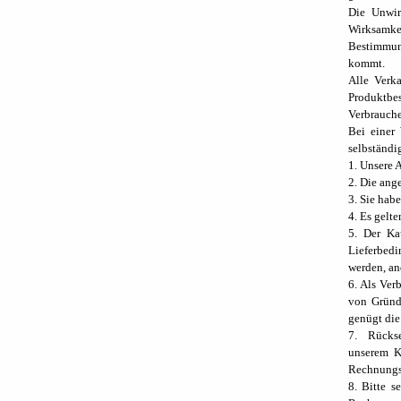
Die Unwir
Wirksamkei
Bestimmun
kommt.
Alle Verk
Produktbes
Verbrauch
Bei einer 
selbständi
1. Unsere 
2. Die ang
3. Sie hab
4. Es gelt
5. Der Ka
Lieferbed
werden, an
6. Als Ver
von Gründe
genügt die
7. Rückse
unserem K
Rechnungsn
8. Bitte s