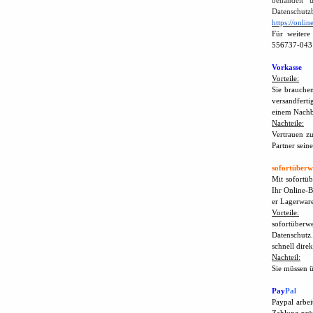
behandelt 
Datenschutz
https://onli
Für weiter
556737-043
Vorkasse
Vorteile:
Sie brauchen
versandferti
einem Nachb
Nachteile:
Vertrauen zu
Partner sein
sofortüberw
Mit sofortü
Ihr Online-B
er Lagerware
Vorteile:
sofortüberw
Datenschutz.
schnell dire
Nachteil:
Sie müssen 
Pay
Pal
Paypal arbe