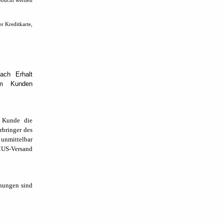
gebucht werden
r Kreditkarte,
ach Erhalt
om Kunden
s Kunde die
rbringer des
 unmittelbar
MUS-Versand
hungen sind