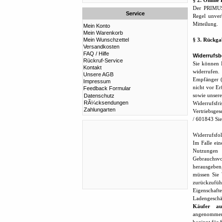
§ 2. Online 
Der PRIMUS-
Service
Regel unver
Mitteilung.
Mein Konto
Mein Warenkorb
Mein Wunschzettel
§ 3. Rückga
Versandkosten
FAQ / Hilfe
Widerrufsb
Rückruf-Service
Sie können 
Kontakt
widerrufen.
Unsere AGB
Empfänger (b
Impressum
nicht vor E
Feedback Formular
sowie unser
Datenschutz
RÃ¼cksendungen
Widerrufsf
Zahlungarten
Vertriebsge
/ 601843 Si
Widerrufsfo
Im Falle ei
Nutzungen 
Gebrauchsvo
herausgeben,
müssen Sie 
zurückzufüh
Eigenschaft
Ladengeschä
Käufer au
angenommen.