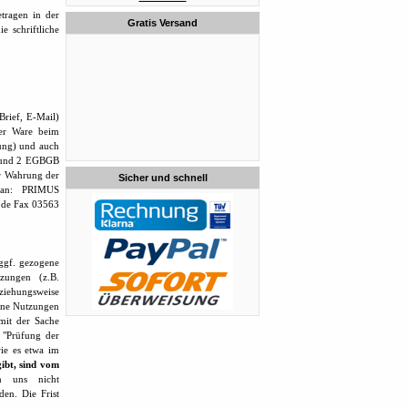
tragen in der
Gratis Versand
e schriftliche
rief, E-Mail)
der Ware beim
rung) und auch
 1 und 2 EGBGB
r Wahrung der
Sicher und schnell
n an: PRIMUS
e.de Fax 03563
ggf. gezogene
zungen (z.B.
ziehungsweise
gene Nutzungen
mit der Sache
 "Prüfung der
ie es etwa im
ibt, sind vom
 uns nicht
en. Die Frist