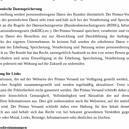
ronische Datenspeicherung
stellung werden personenbezogene Daten des Kunden übermittelt. Der Primus-V
 der persönlichen Daten sehr ernst und hält sich bei der Verarbeitung und Speich
kt an die Regeln der Datenschutzgesetze (Bundesdatenschutzgesetz (BDSG), Info
ionsdienstgesetz (IuKDG) etc.). Der Primus-Versand speichert, verarbeitet und v
hen Daten des Bestellers nur zur Abwicklung und Durchführung der Aufträg
ke des eigenen Unternehmens. In keinem Fall werden die erhobenen Daten ve
mmt der Erhebung, Speicherung, Verarbeitung und Nutzung seiner personenbezo
ch zu. Der Kunde hat das Recht, unentgeltlich Auskunft zu den von seiner Person g
erhalten und seine Einwilligung in die Erhebung, Speicherung, Verarbeitung 
en jederzeit mit Wirkung auf die Zukunft zu widerrufen.
ung für Links
ationen, die auf der Webseite des Primus Versand zur Verfügung gestellt werden
cher Sorgfalt zusammengestellt und werden regelmäßig aktualisiert. Trotz so
kann die Fehlerfreiheit nicht garantiert werden. Der Primus Versand schließt daher 
ntie hinsichtlich Genauigkeit, Vollständigkeit und Aktualität der auf dies
ellten Informationen aus. Dies gilt insbesondere auch für Webseiten, auf die mitte
 wird. Der Primus Versand schließt daher eine Haftung für den Inhalt derart
ich aus und behält sich das Recht vor, bei bekannt gewordenen Verstößen gege
te oder Moral, Links, Beiträge, Informationen oder ähnliches zu löschen.
lussbestimmungen